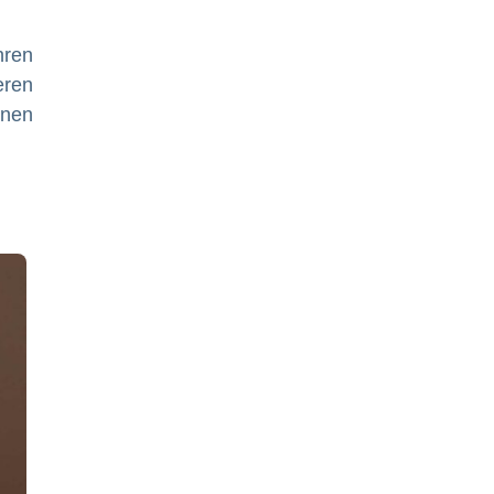
hren
eren
nen