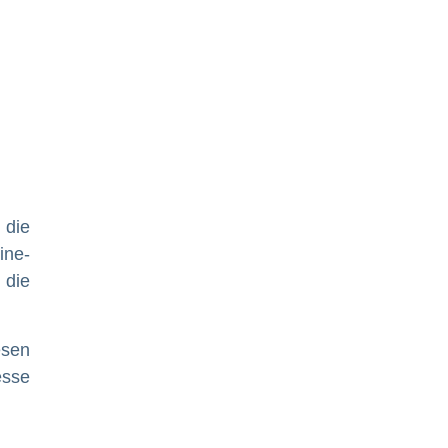
 die
ine-
, die
esen
esse