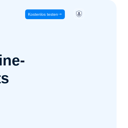
Kostenlos testen
ine-
ts