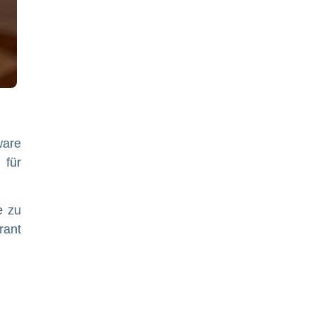
ware
 für
e zu
rant