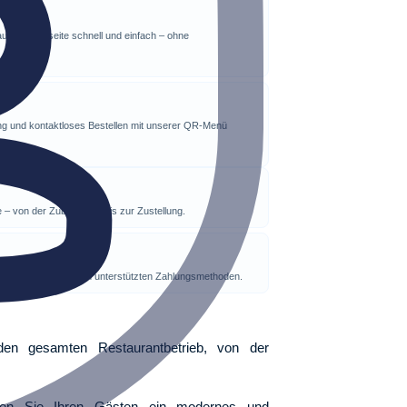
staurant-Webseite schnell und einfach – ohne
nung und kontaktloses Bestellen mit unserer QR-Menü
ve – von der Zubereitung bis zur Zustellung.
 – mit den wichtigsten unterstützten Zahlungsmethoden.
gesamten Restaurantbetrieb, von der
ten Sie Ihren Gästen ein modernes und