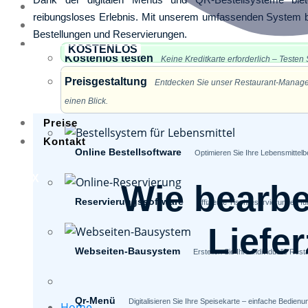
Home
reibungsloses Erlebnis. Mit unserem umfassenden System beh
Über uns
Bestellungen und Reservierungen.
Funktionen
KOSTENLOS
Kostenlos testen
Keine Kreditkarte erforderlich – Testen S
Preisgestaltung
Entdecken Sie unser Restaurant-Manageme
Funktionen
einen Blick.
Preise
Kontakt
Online Bestellsoftware
Optimieren Sie Ihre Lebensmittelbe
X
Wie bearbei
Reservierungssoftware
Effiziente Tischreservierungen f
Liefe
Webseiten-Bausystem
Erstellen Sie Ihre individuelle R
Qr-Menü
Digitalisieren Sie Ihre Speisekarte – einfache Bedie
Home