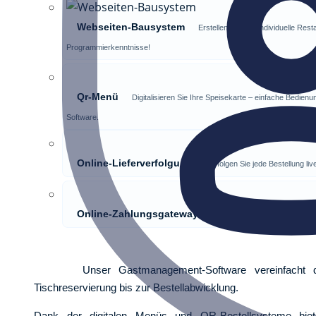
Webseiten-Bausystem
Erstellen Sie Ihre individuelle Re
Programmierkenntnisse!
Qr-Menü
Digitalisieren Sie Ihre Speisekarte – einfache Bedie
Software.
Online-Lieferverfolgung
Verfolgen Sie jede Bestellung li
Online-Zahlungsgateways
Einfach und sicher bezahlen
Unser Gastmanagement-Software vereinfacht den 
Tischreservierung bis zur Bestellabwicklung.
Dank der digitalen Menüs und QR-Bestellsysteme bie