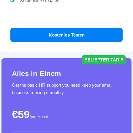
Kostenlose Updates
Kostenlos Testen
BELIEPTER TARIF
Alles in Einem
Get the basic HR support you need keep your small
business running smoothly
€59
/pro Monat