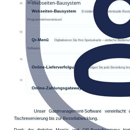
Webseiten-Bausystem
Erstellen Sie Ihre individuelle Re
Programmierkenntnisse!
Qr-Menü
Digitalisieren Sie Ihre Speisekarte – einfache Bedie
Software.
Online-Lieferverfolgung
Verfolgen Sie jede Bestellung li
Online-Zahlungsgateways
Einfach und sicher bezahlen
Unser Gastmanagement-Software vereinfacht den 
Tischreservierung bis zur Bestellabwicklung.
Dank der digitalen Menüs und QR-Bestellsysteme bie