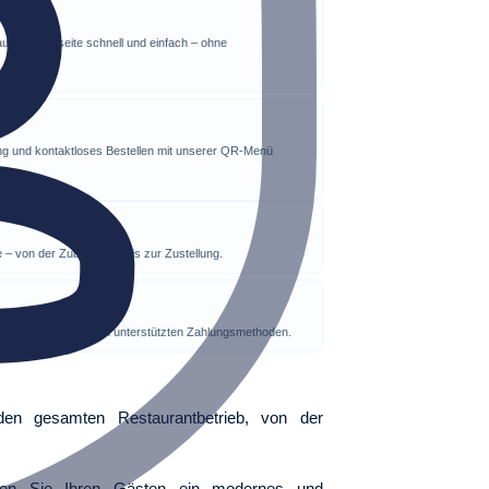
staurant-Webseite schnell und einfach – ohne
nung und kontaktloses Bestellen mit unserer QR-Menü
ve – von der Zubereitung bis zur Zustellung.
 – mit den wichtigsten unterstützten Zahlungsmethoden.
gesamten Restaurantbetrieb, von der
ten Sie Ihren Gästen ein modernes und