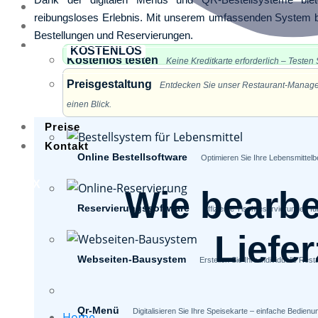
Home
reibungsloses Erlebnis. Mit unserem umfassenden System beh
Über uns
Bestellungen und Reservierungen.
Funktionen
KOSTENLOS
Kostenlos testen
Keine Kreditkarte erforderlich – Testen S
Preisgestaltung
Entdecken Sie unser Restaurant-Manageme
Funktionen
einen Blick.
Preise
Kontakt
Online Bestellsoftware
Optimieren Sie Ihre Lebensmittelbe
X
Wie bearbei
Reservierungssoftware
Effiziente Tischreservierungen f
Liefe
Webseiten-Bausystem
Erstellen Sie Ihre individuelle R
Qr-Menü
Digitalisieren Sie Ihre Speisekarte – einfache Bedie
Home